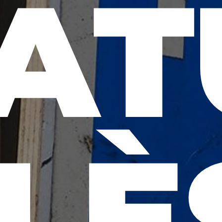
AT
LÈ