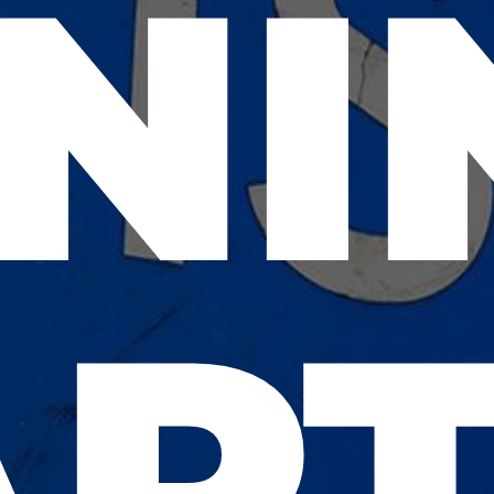
NI
AP