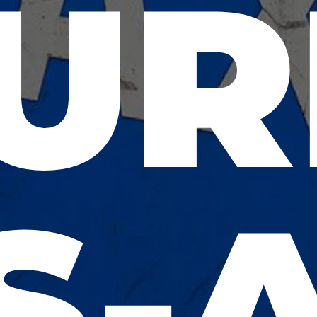
UR
S-