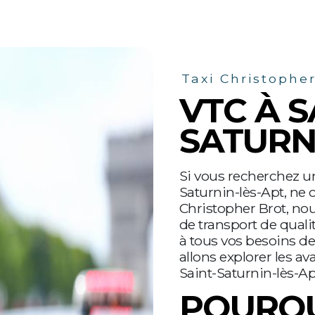
Taxi Christophe
VTC À S
SATURN
Si vous recherchez un
Saturnin-lès-Apt, ne 
Christopher Brot, nou
de transport de quali
à tous vos besoins d
allons explorer les av
Saint-Saturnin-lès-Ap
POURQU